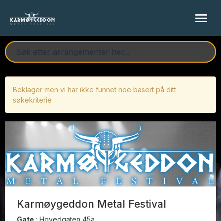
Beklager men vi har ikke funnet noe basert på ditt
søkekriterie
Karmøygeddon Metal Festival
Gate
:
Hovedgaten 45a